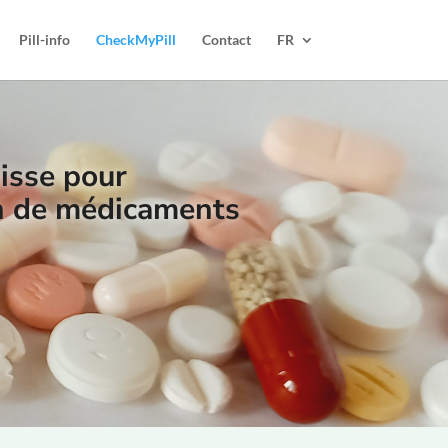
Pill-info
CheckMyPill
Contact
FR
uisse pour
ion de médicaments